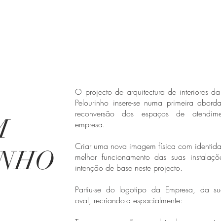
O projecto de arquitectura de interiores d
Pelourinho insere-se numa primeira abor
reconversão dos espaços de atendim
M
empresa.
Criar uma nova imagem física com identid
INHO
melhor funcionamento das suas instalaçõ
intenção de base neste projecto.
Partiu-se do logotipo da Empresa, da s
oval, recriando-a espacialmente: