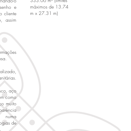
333.06 m² (limites
rnando-o
máximos de 13.74
senho e
m x 27.31 m)
 cliente
o, assim
ormações
esa.
alizado,
nitárias.
osco, aço
mem como
ço muito
parência
 numa
ogias de
.