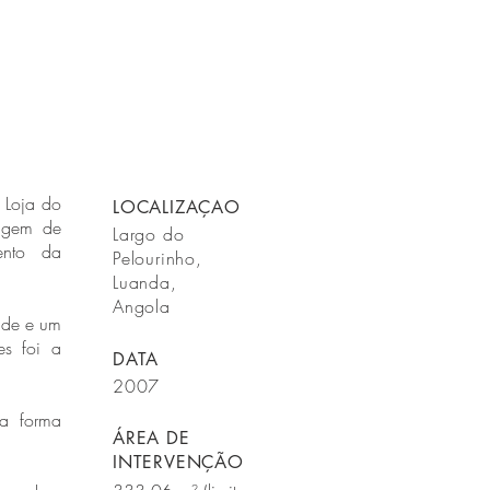
a Loja do
LOCALIZAÇAO
dagem de
Largo do
ento da
Pelourinho,
Luanda,
Angola
ade e um
es foi a
DATA
2007
ua forma
ÁREA DE
INTERVENÇÃO