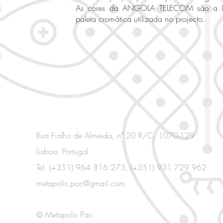
As cores da ANGOLA TELECOM são a 
paleta cromática utilizada no projecto.
Rua Fialho de Almeida, nº 20 R/C, 1070-129
Lisboa, Portugal
Tel. (+351) 964 816 273, (+351) 931 729 962
metapolis.pac@gmail.com
© Metapolis Pac