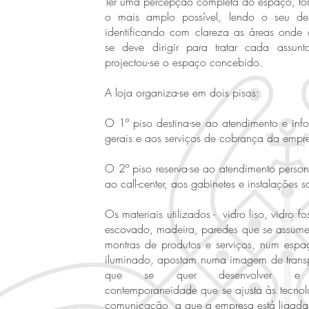
Ter uma percepção completa do espaço, to
o mais amplo possível, lendo o seu de
identificando com clareza as áreas onde o
se deve dirigir para tratar cada assunt
projectou-se o espaço concebido.
A loja organiza-se em dois pisos:
O 1º piso destina-se ao atendimento e inf
gerais e aos serviços de cobrança da empr
O 2º piso reserva-se ao atendimento person
ao call-center, aos gabinetes e instalações sa
Os materiais utilizados - vidro liso, vidro f
escovado, madeira, paredes que se assu
montras de produtos e serviços, num espa
iluminado, apostam numa imagem de trans
que se quer desenvolver e
contemporaneidade que se ajusta às tecnol
comunicação, a que a empresa está ligada